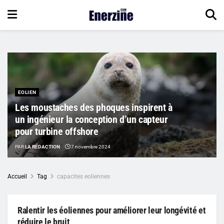
EOLIEN
Les moustaches des phoques inspirent à
un ingénieur la conception d’un capteur
pour turbine offshore
PAR
LA RÉDACTION
7 novembre 2024
Accueil
Tag
capacites eoliennes
Ralentir les éoliennes pour améliorer leur longévité et
réduire le bruit