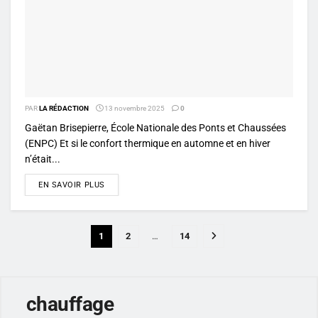
PAR
LA RÉDACTION
13 novembre 2025
0
Gaëtan Brisepierre, École Nationale des Ponts et Chaussées
(ENPC) Et si le confort thermique en automne et en hiver
n’était...
DETAILS
EN SAVOIR PLUS
1
2
…
14
chauffage