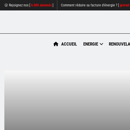
😮 Rejoignez nos [
6.000 abonnés
]
Comment réduire sa facture d'énergie ? [
gratuit
ACCUEIL
ENERGIE
RENOUVELA