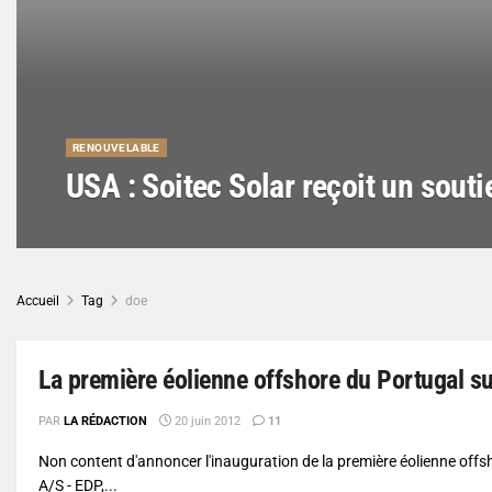
RENOUVELABLE
USA : Soitec Solar reçoit un souti
Accueil
Tag
doe
La première éolienne offshore du Portugal sur
PAR
LA RÉDACTION
20 juin 2012
11
Non content d'annoncer l'inauguration de la première éolienne of
A/S - EDP,...