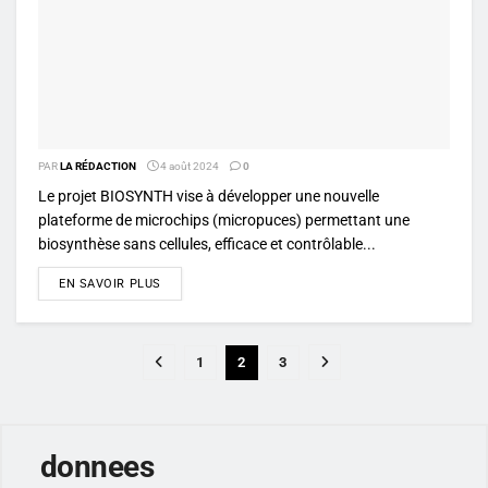
PAR
LA RÉDACTION
4 août 2024
0
Le projet BIOSYNTH vise à développer une nouvelle
plateforme de microchips (micropuces) permettant une
biosynthèse sans cellules, efficace et contrôlable...
DETAILS
EN SAVOIR PLUS
1
2
3
donnees