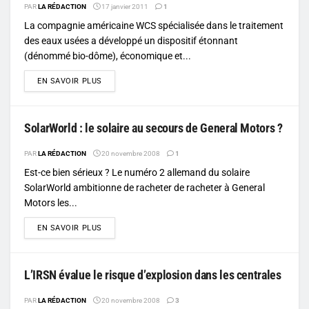
PAR
LA RÉDACTION
17 janvier 2011
1
La compagnie américaine WCS spécialisée dans le traitement
des eaux usées a développé un dispositif étonnant
(dénommé bio-dôme), économique et...
DETAILS
EN SAVOIR PLUS
SolarWorld : le solaire au secours de General Motors ?
PAR
LA RÉDACTION
20 novembre 2008
1
Est-ce bien sérieux ? Le numéro 2 allemand du solaire
SolarWorld ambitionne de racheter de racheter à General
Motors les...
DETAILS
EN SAVOIR PLUS
L’IRSN évalue le risque d’explosion dans les centrales
PAR
LA RÉDACTION
20 novembre 2008
3