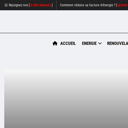
😮 Rejoignez nos [
6.000 abonnés
]
Comment réduire sa facture d'énergie ? [
gratuit
ACCUEIL
ENERGIE
RENOUVELA