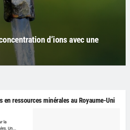
a concentration d’ions avec une
rts en ressources minérales au Royaume-Uni
r la
les. Un...