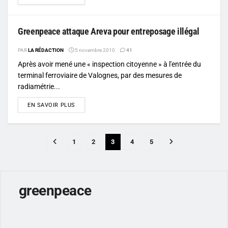
Greenpeace attaque Areva pour entreposage illégal
PAR
LA RÉDACTION
5 novembre 2010
41
Après avoir mené une « inspection citoyenne » à l'entrée du
terminal ferroviaire de Valognes, par des mesures de
radiamétrie...
DETAILS
EN SAVOIR PLUS
1
2
3
4
5
greenpeace