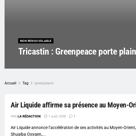
NON RENOUVELABLE
Tricastin : Greenpeace porte plain
Accueil
Tag
greenpeace
Air Liquide affirme sa présence au Moyen-Or
PAR
LA RÉDACTION
1 août 2008
1
Air Liquide annonce l’accélération de ses activités au Moyen-Orient,
Shuaiba Oxygen,...