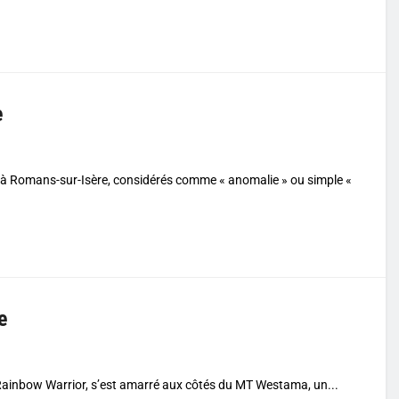
e
et à Romans-sur-Isère, considérés comme « anomalie » ou simple «
e
Rainbow Warrior, s’est amarré aux côtés du MT Westama, un...