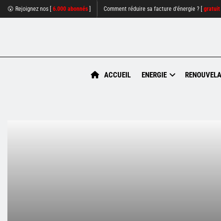
😮 Rejoignez nos [
6.000 abonnés
]
Comment réduire sa facture d'énergie ? [
gratuit
ACCUEIL
ENERGIE
RENOUVELA