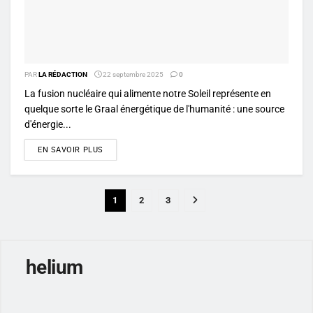
PAR
LA RÉDACTION
22 septembre 2025
0
La fusion nucléaire qui alimente notre Soleil représente en
quelque sorte le Graal énergétique de l'humanité : une source
d'énergie...
DETAILS
EN SAVOIR PLUS
1
2
3
helium