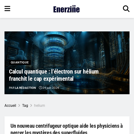
QUANTIQUE
Calcul quantique : l’électron sur hélium
franchit le cap expérimental
PAR
LA RÉDACTION
24 juin 2026
Accueil
Tag
helium
Un nouveau centrifugeur optique aide les physiciens à
percer les mystères des superfluides