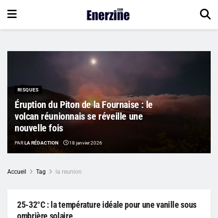
RISQUES
Éruption du Piton de la Fournaise : le
volcan réunionnais se réveille une
nouvelle fois
PAR
LA RÉDACTION
18 janvier 2026
Accueil
Tag
la reunion
25-32°C : la température idéale pour une vanille sous
ombrière solaire