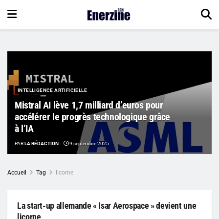
INTELLIGENCE ARTIFICIELLE
Mistral AI lève 1,7 milliard d’euros pour
accélérer le progrès technologique grâce
à l’IA
PAR
LA RÉDACTION
9 septembre 2025
Accueil
Tag
licorne
La start-up allemande « Isar Aerospace » devient une
licorne