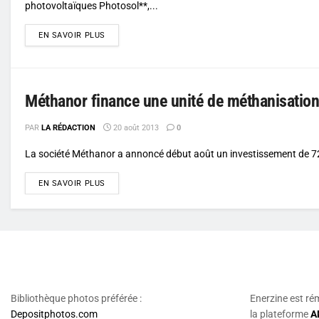
photovoltaïques Photosol**,...
DETAILS
EN SAVOIR PLUS
Méthanor finance une unité de méthanisation
PAR
LA RÉDACTION
20 août 2013
0
La société Méthanor a annoncé début août un investissement de 725
DETAILS
EN SAVOIR PLUS
Bibliothèque photos préférée :
Enerzine est ré
Depositphotos.com
la plateforme
A