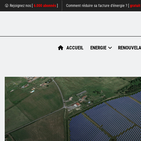
😮 Rejoignez nos [
6.000 abonnés
]
Comment réduire sa facture d'énergie ? [
gratuit
ACCUEIL
ENERGIE
RENOUVELA