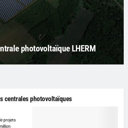
entrale photovoltaïque LHERM
s centrales photovoltaïques
de projets
illion