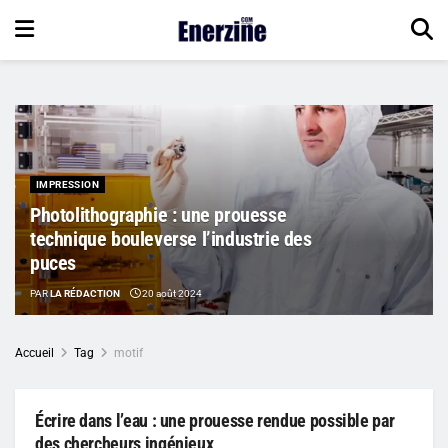
IMPRESSION
Photolithographie : une prouesse
technique bouleverse l’industrie des
puces
PAR
LA RÉDACTION
20 août 2024
Accueil
Tag
motif
Écrire dans l’eau : une prouesse rendue possible par
des chercheurs ingénieux