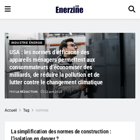
INDUSTRIE ÉNERGIE
USA : les normes d’efficacité des
appareils ménagers permettent aux
consommateurs d’économiser des
milliards, de réduire la pollution et de
lutter contre le changement climatique
PAR
LA RÉDACTION
22 avril 2025
Accueil
Tag
normes
La simplification des normes de construction :
l’isolation en danger ?