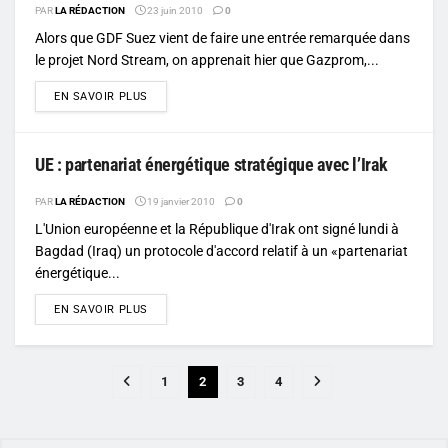
PAR
LA RÉDACTION
23 juin 2010
0
Alors que GDF Suez vient de faire une entrée remarquée dans
le projet Nord Stream, on apprenait hier que Gazprom,...
DETAILS
EN SAVOIR PLUS
UE : partenariat énergétique stratégique avec l’Irak
PAR
LA RÉDACTION
19 janvier 2010
0
L'Union européenne et la République d'Irak ont signé lundi à
Bagdad (Iraq) un protocole d'accord relatif à un «partenariat
énergétique...
DETAILS
EN SAVOIR PLUS
1
2
3
4