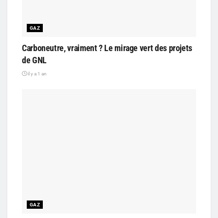
GAZ
Carboneutre, vraiment ? Le mirage vert des projets
de GNL
il y a 1 an
GAZ