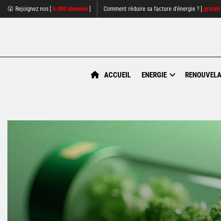
😮 Rejoignez nos [
6.000 abonnés
]
Comment réduire sa facture d'énergie ? [
gratuit
ACCUEIL
ENERGIE
RENOUVELA