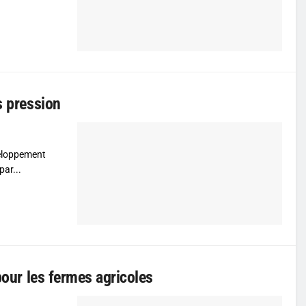
s pression
veloppement
par...
pour les fermes agricoles