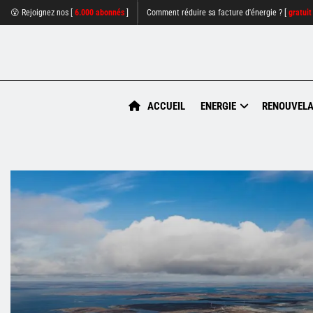
😮 Rejoignez nos [
6.000 abonnés
]
Comment réduire sa facture d'énergie ? [
gratuit
ACCUEIL
ENERGIE
RENOUVELA