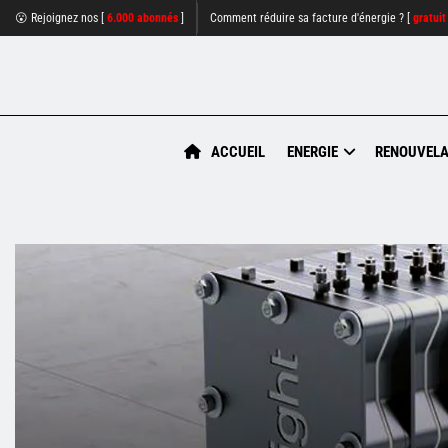
😮 Rejoignez nos [
6.000 abonnés
]
Comment réduire sa facture d'énergie ? [
gratuit
ACCUEIL
ENERGIE
RENOUVELA