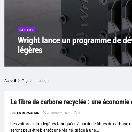
BATTERIE
Wright lance un programme de dév
légères
Accueil
Tag
ultra-leger
La fibre de carbone recyclée : une économie 
PAR
LA RÉDACTION
29 octobre 2023
0
Les voitures ultra-légères fabriquées à partir de fibres de carbone r
seront peut être bientôt une réalité, grâce à une...