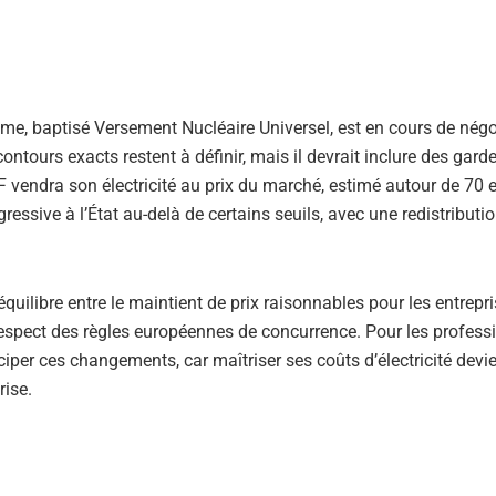
ème, baptisé Versement Nucléaire Universel, est en cours de nég
contours exacts restent à définir, mais il devrait inclure des gard
DF vendra son électricité au prix du marché, estimé autour de 70 e
ssive à l’État au-delà de certains seuils, avec une redistributi
équilibre entre le maintient de prix raisonnables pour les entrepri
respect des règles européennes de concurrence. Pour les professi
ciper ces changements, car maîtriser ses coûts d’électricité devi
rise.