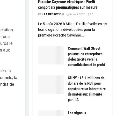
Porsche Cayenne électrique : Pirelli
conçoit six pneumatiques sur mesure
PAR
LA RÉDACTION
6 août 2026
0
Le 5 août 2026 à Milan, Pirelli dévoile les six
ociation
homologations développées pour la
première Porsche Cayenne...
e-fous
uros le
Comment Wall Street
on aux
pousse les entreprises
d’électricité vers la
consolidation et le profit
ses, la
onnels, la
CUNY : 18,1 millions de
dollars de la NSF pour
endra de
construire un laboratoire
de matériaux alimenté
par l’IA
Les signaux