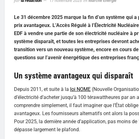
par
la rédaction
17 novembre 2025
en
Marché Energie
Le 31 décembre 2025 marque la fin d’un système qui a p
prix avantageux. L’Accès Régulé à l’Électricité Nucléai
EDF à vendre une partie de son électricité nucléaire à pr
système disparaît, et toutes les entreprises devront ache
transition vers un nouveau système, encore en cours de f
questions sur l’avenir énergétique des entreprises franç
Un système avantageux qui disparaît
Depuis 2011, et suite à la
loi NOME
(Nouvelle Organisation
d’électricité d’acheter jusqu’à 100 térawattheures par an
comprendre simplement, il faut imaginer que l’État oblige
avantageux. Les fournisseurs alternatifs ont alors la possi
Pour 2025, la dernière année d’application, pas moins de 
dépasse largement le plafond.