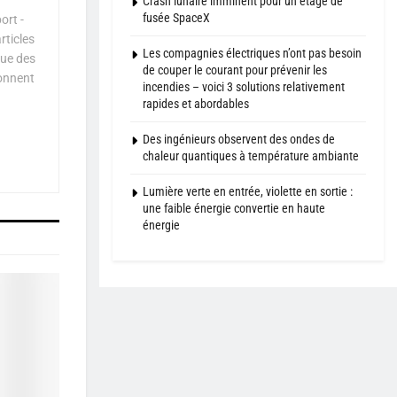
Crash lunaire imminent pour un étage de
fusée SpaceX
ort -
rticles
Les compagnies électriques n’ont pas besoin
que des
de couper le courant pour prévenir les
çonnent
incendies – voici 3 solutions relativement
rapides et abordables
Des ingénieurs observent des ondes de
chaleur quantiques à température ambiante
Lumière verte en entrée, violette en sortie :
une faible énergie convertie en haute
énergie