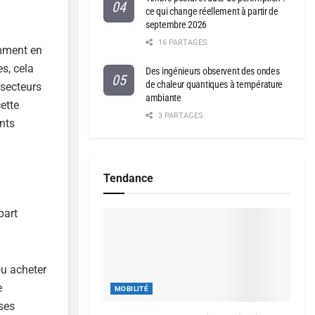
ce qui change réellement à partir de
septembre 2026
16 PARTAGES
amment en
s, cela
Des ingénieurs observent des ondes
de chaleur quantiques à température
 secteurs
ambiante
ette
3 PARTAGES
nts
Tendance
part
ou acheter
e
MOBILITÉ
ses