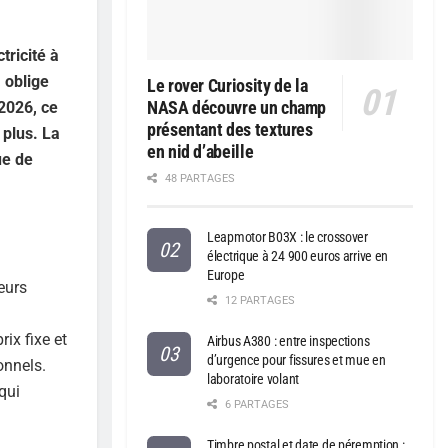
tricité à
 oblige
Le rover Curiosity de la
NASA découvre un champ
 2026, ce
présentant des textures
 plus. La
en nid d’abeille
ue de
48 PARTAGES
Leapmotor B03X : le crossover
électrique à 24 900 euros arrive en
Europe
eurs
12 PARTAGES
ix fixe et
Airbus A380 : entre inspections
d’urgence pour fissures et mue en
onnels.
laboratoire volant
qui
6 PARTAGES
Timbre postal et date de péremption :