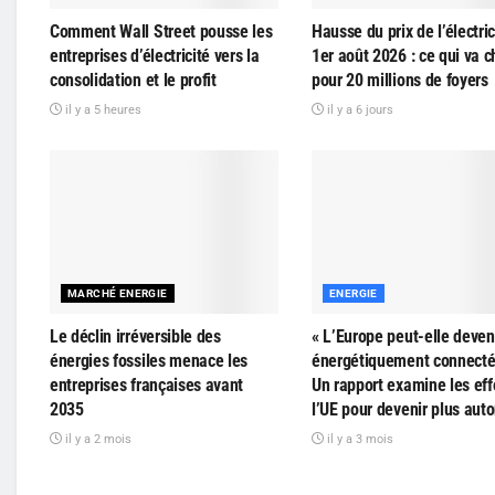
Comment Wall Street pousse les
Hausse du prix de l’électric
entreprises d’électricité vers la
1er août 2026 : ce qui va 
consolidation et le profit
pour 20 millions de foyers
il y a 5 heures
il y a 6 jours
MARCHÉ ENERGIE
ENERGIE
Le déclin irréversible des
« L’Europe peut-elle deveni
énergies fossiles menace les
énergétiquement connecté
entreprises françaises avant
Un rapport examine les eff
2035
l’UE pour devenir plus au
il y a 2 mois
il y a 3 mois