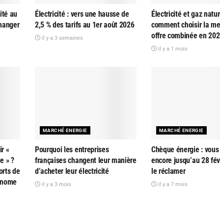
ité au
Électricité : vers une hausse de
Électricité et gaz natur
changer
2,5 % des tarifs au 1er août 2026
comment choisir la me
offre combinée en 202
il y a 3 semaines
il y a 1 mois
MARCHÉ ENERGIE
MARCHÉ ENERGIE
r «
Pourquoi les entreprises
Chèque énergie : vous
e » ?
françaises changent leur manière
encore jusqu’au 28 fév
orts de
d’acheter leur électricité
le réclamer
tonome
il y a 3 mois
il y a 7 mois