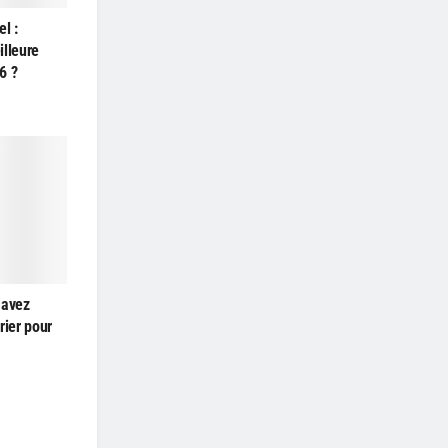
el :
illeure
6 ?
 avez
rier pour