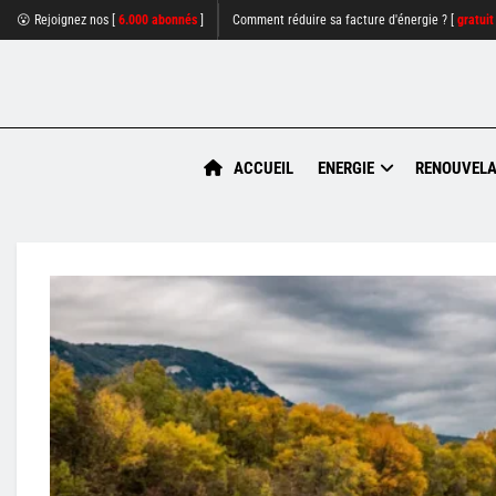
😮 Rejoignez nos [
6.000 abonnés
]
Comment réduire sa facture d'énergie ? [
gratuit
ACCUEIL
ENERGIE
RENOUVELA