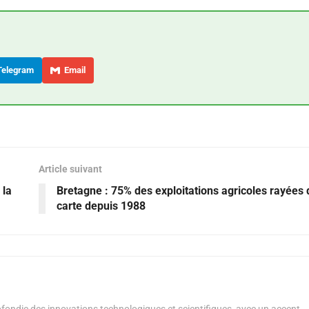
elegram
Email
Article suivant
 la
Bretagne : 75% des exploitations agricoles rayées 
carte depuis 1988
ondie des innovations technologiques et scientifiques, avec un accent