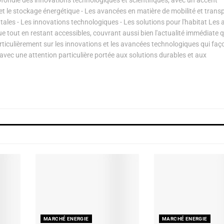
s et le stockage énergétique - Les avancées en matière de mobilité et transp
les - Les innovations technologiques - Les solutions pour l'habitat Les a
ue tout en restant accessibles, couvrant aussi bien l'actualité immédiate 
articulièrement sur les innovations et les avancées technologiques qui fa
avec une attention particulière portée aux solutions durables et aux
MARCHÉ ENERGIE
MARCHÉ ENERGIE