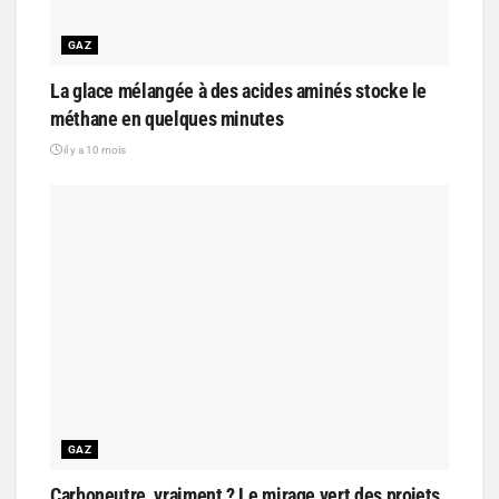
GAZ
La glace mélangée à des acides aminés stocke le
méthane en quelques minutes
il y a 10 mois
GAZ
Carboneutre, vraiment ? Le mirage vert des projets