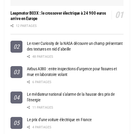
Leapmotor B03X : le crossover électrique à 24 900 euros
arrive en Europe
12 PARTAGES
Le rover Curiosity de la NASA découvre un champ présentant
des textures en nid d’abeille
48 PARTAGES
Airbus A380 : entre inspections d’urgence pour fissures et
mue en laboratoire volant
6 PARTAGES
Le médiateur national s’alarme de la hausse des prix de
l’énergie
11 PARTAGES
Le prix d’une voiture électrique en France
4 PARTAGES