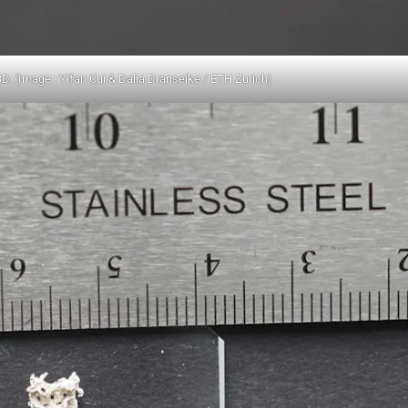
 3D. (Image : Yifan Cui & Dalia Dranseike / ETH Zurich)