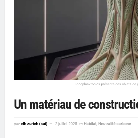
Picoplanktonics présente des objets de 
Un matériau de constructio
par
eth zurich (sui)
2 juillet 2025
en
Habitat
,
Neutralité carbone