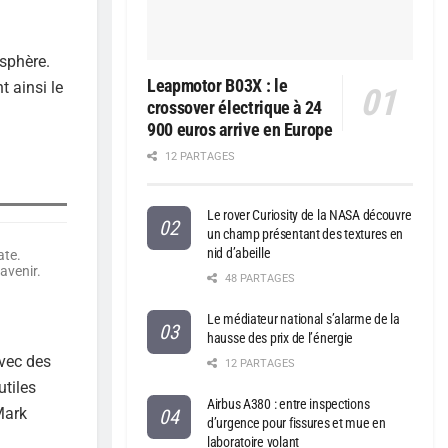
osphère.
Leapmotor B03X : le
t ainsi le
crossover électrique à 24
900 euros arrive en Europe
12 PARTAGES
Le rover Curiosity de la NASA découvre
un champ présentant des textures en
nid d’abeille
ate.
avenir.
48 PARTAGES
Le médiateur national s’alarme de la
hausse des prix de l’énergie
avec des
12 PARTAGES
utiles
Airbus A380 : entre inspections
Mark
d’urgence pour fissures et mue en
laboratoire volant