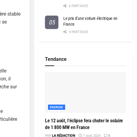
6 PARTAGES
ère stable
Le prix d’une voiture électrique en
i se
France
4 PARTAGES
Tendance
elle
n, il
erche sur
ENERGIE
le
iculière
Le 12 août, l’éclipse fera chuter le solaire
de 1 800 MW en France
PAR
LA RÉDACTION
7 août 2026
0