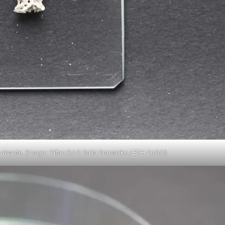
s vivante. (Image : Yifan Cui & Dalia Dranseike / ETH Zurich)