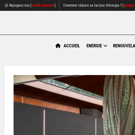
😮 Rejoignez nos [
6.000 abonnés
]
Comment réduire sa facture d'énergie ? [
gratuit
ACCUEIL
ENERGIE
RENOUVELA