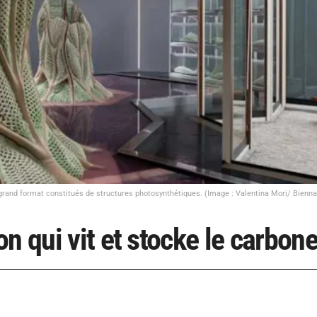
grand format constitués de structures photosynthétiques. (Image : Valentina Mori/ Bienna
n qui vit et stocke le carbon