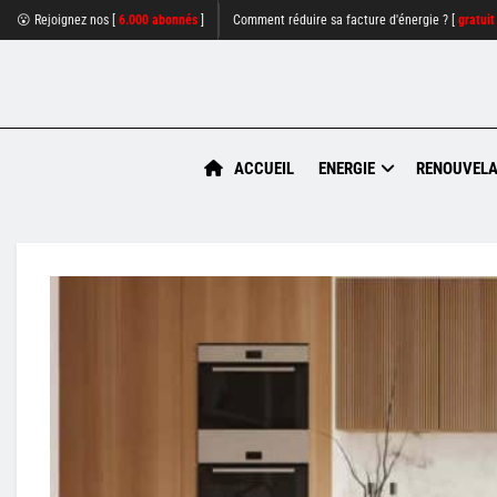
😮 Rejoignez nos [
6.000 abonnés
]
Comment réduire sa facture d'énergie ? [
gratuit
ACCUEIL
ENERGIE
RENOUVELA