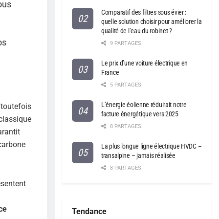
ous
Comparatif des filtres sous évier :
quelle solution choisir pour améliorer la
qualité de l’eau du robinet ?
os
9 PARTAGES
Le prix d’une voiture électrique en
France
5 PARTAGES
L’énergie éolienne réduirait notre
 toutefois
facture énergétique vers 2025
 classique
8 PARTAGES
arantit
 carbone
La plus longue ligne électrique HVDC –
transalpine – jamais réalisée
8 PARTAGES
ésentent
ce
Tendance