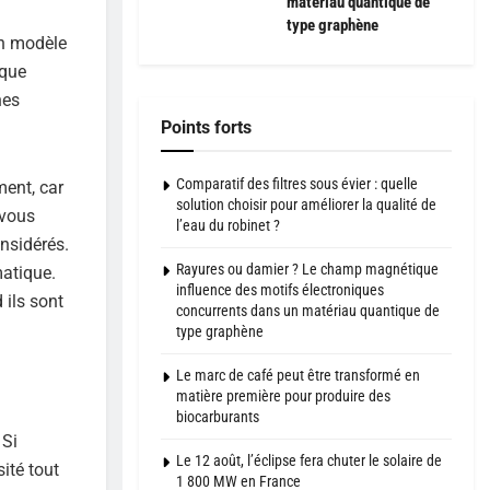
matériau quantique de
type graphène
un modèle
aque
hes
Points forts
Comparatif des filtres sous évier : quelle
ment, car
solution choisir pour améliorer la qualité de
 vous
l’eau du robinet ?
nsidérés.
Rayures ou damier ? Le champ magnétique
matique.
influence des motifs électroniques
 ils sont
concurrents dans un matériau quantique de
type graphène
Le marc de café peut être transformé en
matière première pour produire des
biocarburants
 Si
Le 12 août, l’éclipse fera chuter le solaire de
ité tout
1 800 MW en France