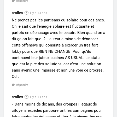
Répondre
crolles
il y a 13 ans
Ne prenez pas les partisans du solaire pour des anes.
On le sait que l’énergie solaire est fluctuante et
parfois en déphasage avec le besoin. Bien quand on a
dit ça on fait quoi ? L’auteur a raison de dénoncer
cette offensive qui consiste à exercer un tres fort
lobby pour que RIEN NE CHANGE. Pour qu’ils
continuent leur juteux busines AS USUAL. Le statu
quo est la pire des solutions, car c’est une solution
sans avenir, une impasse et non une voie de progres.
Cdlt
Répondre
crolles
il y a 13 ans
« Dans moins de dix ans, des groupes illégaux de
citoyens excédés parcoureront les campagnes pour
faire sauter les éoliennes et tirer à la chevrotine sur