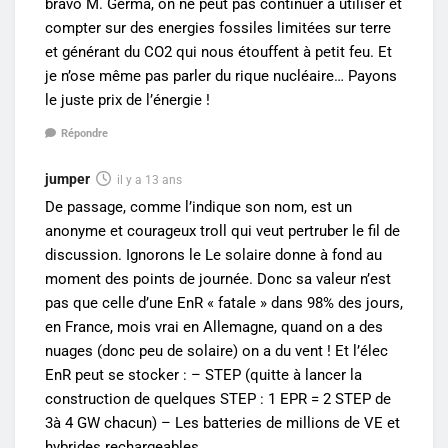
bravo M. Germa, on ne peut pas continuer à utiliser et
compter sur des energies fossiles limitées sur terre
et générant du CO2 qui nous étouffent à petit feu. Et
je n’ose même pas parler du rique nucléaire… Payons
le juste prix de l’énergie !
Répondre
jumper
il y a 13 ans
De passage, comme l’indique son nom, est un
anonyme et courageux troll qui veut pertruber le fil de
discussion. Ignorons le Le solaire donne à fond au
moment des points de journée. Donc sa valeur n’est
pas que celle d’une EnR « fatale » dans 98% des jours,
en France, mois vrai en Allemagne, quand on a des
nuages (donc peu de solaire) on a du vent ! Et l’élec
EnR peut se stocker : – STEP (quitte à lancer la
construction de quelques STEP : 1 EPR = 2 STEP de
3à 4 GW chacun) – Les batteries de millions de VE et
hybrides rechargeables