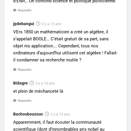
d’ENR… On confond science et politique politicienne.
Répondre
jpdebangui
il y a 13 ans
VErs 1850 un mathématicien a créé un algèbre, il
s’appelait BOOLE… C’était gratuit de sa part, sans
objet nis application…. Cependant, tous nos
ordinateurs d’aujourd’hui utilisent cet algèbre ! Fallait-
il condamner sa recherche inutile ?
Répondre
Bidagre
il y a 13 ans
et plein de méchanceté là
Répondre
Bachoubouzouc
il y a 13 ans
Apparemment, il faut écouter la communauté
scientifique (dont d’innombrables prix nobel au