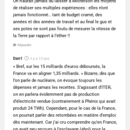
On n’aurait jamais du laisser à Michelson les moyens
de réaliser ses multiples expériences : elles n’ont
jamais fonctionné… tant de budget cramé, des
années et des années de travail et au final le gus et
ses potes ne sont pas foutu de mesurer la vitesse de
la Terre par rapport à l’éther !!
Répondre
Dan1
il y a 13 ans
« Bref, sur les 15 milliards d’euros déboursés, la
France va en aligner 1,35 milliards. » Bizarre, dès que
l’on parle de nucléaire, on évoque toujours les
dépenses et jamais les recettes. S’agissant d’ITER,
on en parlera évidemment pas de production
d’électricité vendue (contrairement à Phénix qui avait
produit 24 TWh). Cependant, pour le cas de la France,
on pourrait parler des retombées en matière d’emploi
dès maintenant. Car j’ai cru comprendre qu’en France,
on avait peu recours à l’esclavage (aboli pour la