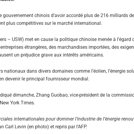
le gouvernement chinois d’avoir accordé plus de 216 milliards de
ent plus compétitives sur le marché international.
kers – USW) met en cause la politique chinoise menée à l’égard 
les entreprises étrangères, des marchandises importées, des exige
causent un préjudice grave aux intérêts américains.
rs nationaux dans divers domaines comme l’éolien, l’énergie sola
 en devenir le principal fournisseur mondial.
indiqué dimanche, Zhang Guobao, vice-président de la commissi
e New York Times.
ales internationales pour dominer l’industrie de l’énergie renou
 Carl Levin (en photo) et repris par l’AFP.