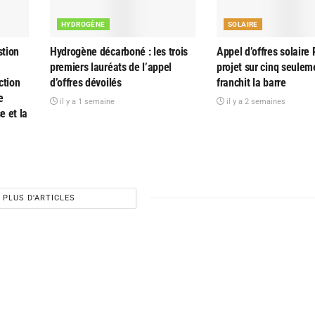
HYDROGÈNE
SOLAIRE
tion
Hydrogène décarboné : les trois
Appel d’offres solaire 
premiers lauréats de l’appel
projet sur cinq seulem
ction
d’offres dévoilés
franchit la barre
e
il y a 1 semaine
il y a 2 semaines
e et la
PLUS D'ARTICLES