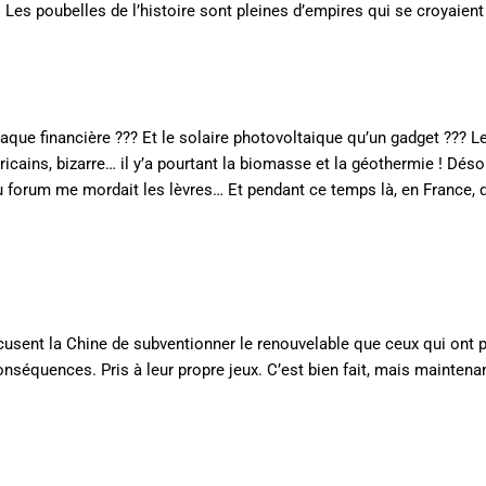
 Les poubelles de l’histoire sont pleines d’empires qui se croyaient
aque financière ??? Et le solaire photovoltaique qu’un gadget ??? L
icains, bizarre… il y’a pourtant la biomasse et la géothermie ! Dés
du forum me mordait les lèvres… Et pendant ce temps là, en France, q
sent la Chine de subventionner le renouvelable que ceux qui ont 
conséquences. Pris à leur propre jeux. C’est bien fait, mais maintena