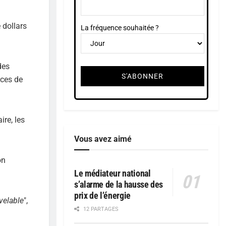
 dollars
La fréquence souhaitée ?
des
nces de
ire, les
Vous avez aimé
on
Le médiateur national
s’alarme de la hausse des
prix de l’énergie
velable
",
12 PARTAGES