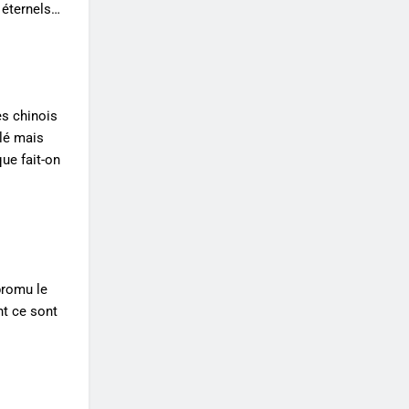
 éternels…
es chinois
olé mais
ue fait-on
promu le
nt ce sont