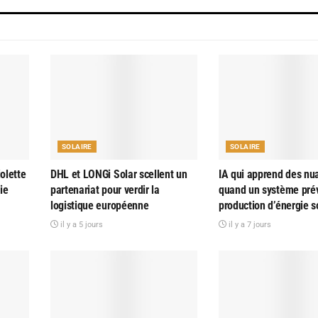
SOLAIRE
SOLAIRE
olette
DHL et LONGi Solar scellent un
IA qui apprend des nu
ie
partenariat pour verdir la
quand un système prév
logistique européenne
production d’énergie s
il y a 5 jours
il y a 7 jours