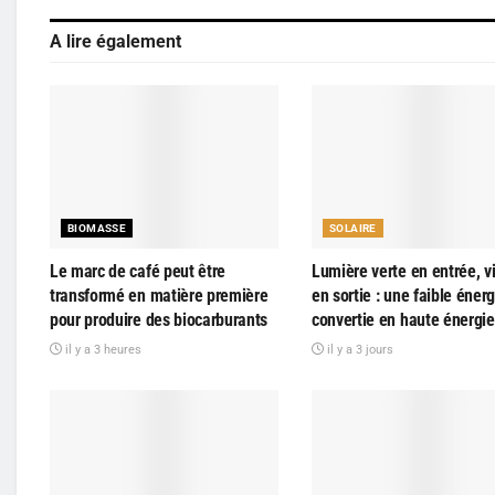
A lire également
BIOMASSE
SOLAIRE
Le marc de café peut être
Lumière verte en entrée, vi
transformé en matière première
en sortie : une faible énerg
pour produire des biocarburants
convertie en haute énergie
il y a 3 heures
il y a 3 jours