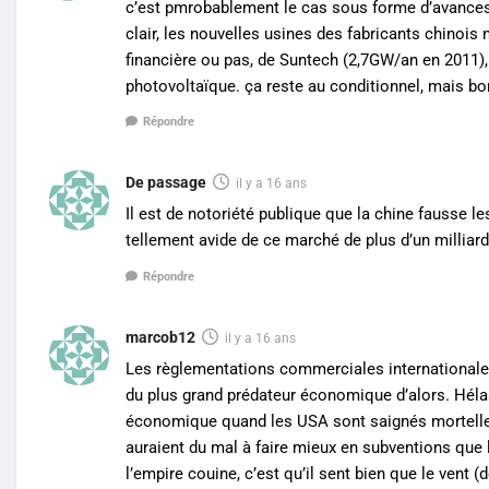
c’est pmrobablement le cas sous forme d’avances 
clair, les nouvelles usines des fabricants chinois 
financière ou pas, de Suntech (2,7GW/an en 2011),
photovoltaïque. ça reste au conditionnel, mais bon
Répondre
De passage
il y a 16 ans
Il est de notoriété publique que la chine fausse 
tellement avide de ce marché de plus d’un milliard
Répondre
marcob12
il y a 16 ans
Les règlementations commerciales internationales
du plus grand prédateur économique d’alors. Hélas
économique quand les USA sont saignés mortelleme
auraient du mal à faire mieux en subventions que le
l’empire couine, c’est qu’il sent bien que le vent (d