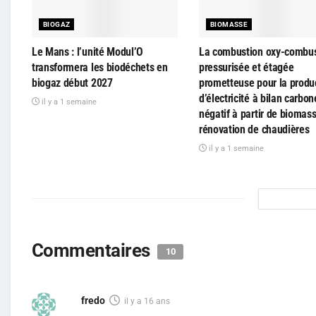
BIOGAZ
BIOMASSE
Le Mans : l’unité Modul’O
La combustion oxy-combus
transformera les biodéchets en
pressurisée et étagée
biogaz début 2027
prometteuse pour la produ
d’électricité à bilan carbon
il y a 1 semaine
négatif à partir de biomass
rénovation de chaudières
il y a 1 semaine
Commentaires
10
fredo
il y a 16 ans