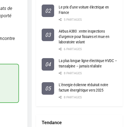
Le prix d’une voiture électrique en
hats de
France
xporté
5 PARTAGES
Airbus A380 : entre inspections
d’urgence pour fissures et mue en
encontre
laboratoire volant
6 PARTAGES
La plus longue ligne électrique HVDC –
transalpine – jamais réalisée
8 PARTAGES
L’énergie éolienne réduirait notre
facture énergétique vers 2025
8 PARTAGES
Tendance