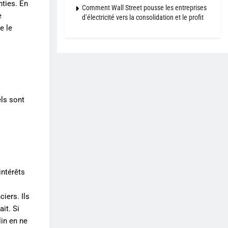
nties. En
Comment Wall Street pousse les entreprises
e
d’électricité vers la consolidation et le profit
e le
els sont
intérêts
iers. Ils
it. Si
lin en ne