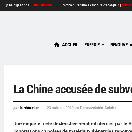
😮 Rejoignez nos [
6.000 abonnés
]
Comment réduire sa facture d'énergie ? [
gratuit
ACCUEIL
ENERGIE
RENOUVELA
La Chine accusée de subve
par
la rédaction
20 octobre 2010
en
Renouvelable
,
Solaire
Une enquête a été déclenchée vendredi dernier par le
importations chinoises de matériaux d’énergies renouve