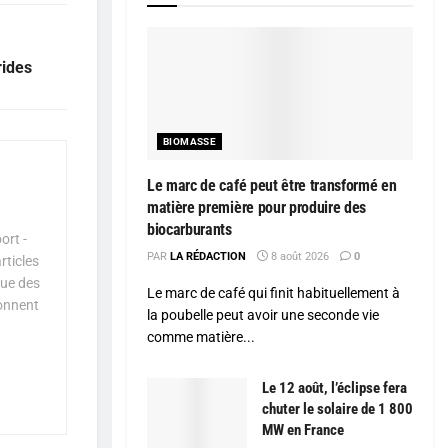
rides
BIOMASSE
Le marc de café peut être transformé en
matière première pour produire des
biocarburants
ort -
PAR
LA RÉDACTION
8 août 2026
0
rticles
que des
Le marc de café qui finit habituellement à
çonnent
la poubelle peut avoir une seconde vie
comme matière...
Le 12 août, l’éclipse fera
chuter le solaire de 1 800
MW en France