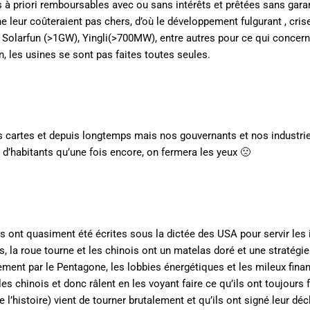
à priori remboursables avec ou sans intérêts et prêtées sans gara
ne leur coûteraient pas chers, d’où le développement fulgurant , cris
 Solarfun (>1GW), Yingli(>700MW), entre autres pour ce qui concern
, les usines se sont pas faites toutes seules.
les cartes et depuis longtemps mais nos gouvernants et nos industri
 d’habitants qu’une fois encore, on fermera les yeux 🙁
 ont quasiment été écrites sous la dictée des USA pour servir les 
, la roue tourne et les chinois ont un matelas doré et une stratégie
nt par le Pentagone, les lobbies énergétiques et les mileux financ
s chinois et donc râlent en les voyant faire ce qu’ils ont toujours fa
e l’histoire) vient de tourner brutalement et qu’ils ont signé leur déc