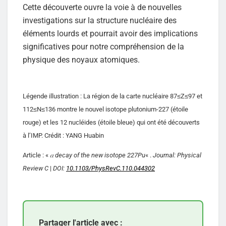
Cette découverte ouvre la voie à de nouvelles
investigations sur la structure nucléaire des
éléments lourds et pourrait avoir des implications
significatives pour notre compréhension de la
physique des noyaux atomiques.
Légende illustration : La région de la carte nucléaire 87≤Z≤97 et
112≤N≤136 montre le nouvel isotope plutonium-227 (étoile
rouge) et les 12 nucléides (étoile bleue) qui ont été découverts
à l’IMP. Crédit : YANG Huabin
Article : «
𝛼 decay of the new isotope 227Pu
« .
Journal: Physical
Review C
|
DOI:
10.1103/PhysRevC.110.044302
Partager l'article avec :