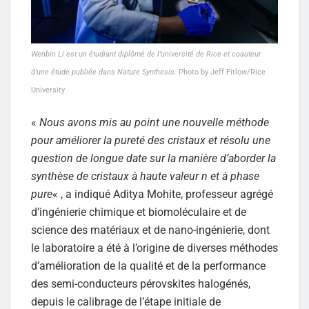
Wenbin Li est un étudiant diplômé de l’université de Rice et coauteur
d’une étude publiée dans Nature Synthesis.
Photo by Jeff Fitlow/Rice
University
«
Nous avons mis au point une nouvelle méthode
pour améliorer la pureté des cristaux et résolu une
question de longue date sur la manière d’aborder la
synthèse de cristaux à haute valeur n et à phase
pure
« , a indiqué Aditya Mohite, professeur agrégé
d’ingénierie chimique et biomoléculaire et de
science des matériaux et de nano-ingénierie, dont
le laboratoire a été à l’origine de diverses méthodes
d’amélioration de la qualité et de la performance
des semi-conducteurs pérovskites halogénés,
depuis le calibrage de l’étape initiale de