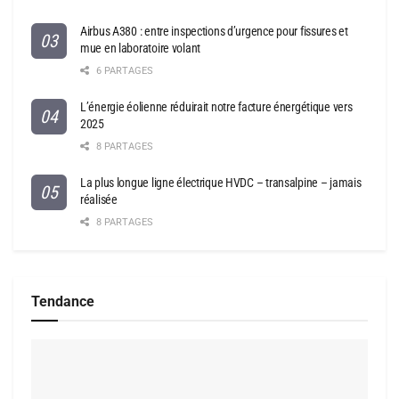
Airbus A380 : entre inspections d’urgence pour fissures et
mue en laboratoire volant
6 PARTAGES
L’énergie éolienne réduirait notre facture énergétique vers
2025
8 PARTAGES
La plus longue ligne électrique HVDC – transalpine – jamais
réalisée
8 PARTAGES
Tendance