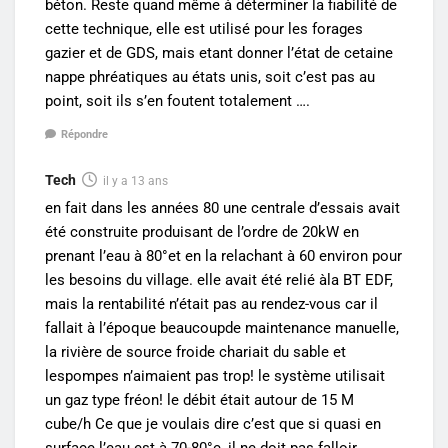
béton. Reste quand même à déterminer la fiabilité de
cette technique, elle est utilisé pour les forages
gazier et de GDS, mais etant donner l’état de cetaine
nappe phréatiques au états unis, soit c’est pas au
point, soit ils s’en foutent totalement ….
Répondre
Tech
il y a 13 ans
en fait dans les années 80 une centrale d’essais avait
été construite produisant de l’ordre de 20kW en
prenant l’eau à 80°et en la relachant à 60 environ pour
les besoins du village. elle avait été relié àla BT EDF,
mais la rentabilité n’était pas au rendez-vous car il
fallait à l’époque beaucoupde maintenance manuelle,
la rivière de source froide chariait du sable et
lespompes n’aimaient pas trop! le système utilisait
un gaz type fréon! le débit était autour de 15 M
cube/h Ce que je voulais dire c’est que si quasi en
surface l’eau est à 70-80°c, il ne doit pas falloir