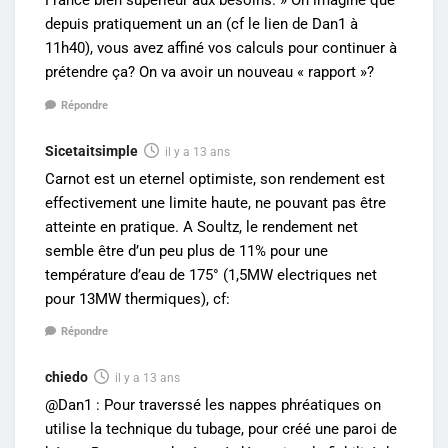
France bien supérieur aux besoins. » On imagine que
depuis pratiquement un an (cf le lien de Dan1 à
11h40), vous avez affiné vos calculs pour continuer à
prétendre ça? On va avoir un nouveau « rapport »?
Répondre
Sicetaitsimple
il y a 13 ans
Carnot est un eternel optimiste, son rendement est
effectivement une limite haute, ne pouvant pas être
atteinte en pratique. A Soultz, le rendement net
semble être d’un peu plus de 11% pour une
température d’eau de 175° (1,5MW electriques net
pour 13MW thermiques), cf:
Répondre
chiedo
il y a 13 ans
@Dan1 : Pour traverssé les nappes phréatiques on
utilise la technique du tubage, pour créé une paroi de