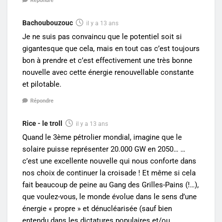
Répondre
Bachoubouzouc
il y a 13 ans
Je ne suis pas convaincu que le potentiel soit si
gigantesque que cela, mais en tout cas c’est toujours
bon à prendre et c’est effectivement une très bonne
nouvelle avec cette énergie renouvellable constante
et pilotable.
Répondre
Rice - le troll
il y a 13 ans
Quand le 3ème pétrolier mondial, imagine que le
solaire puisse représenter 20.000 GW en 2050… …
c’est une excellente nouvelle qui nous conforte dans
nos choix de continuer la croisade ! Et même si cela
fait beaucoup de peine au Gang des Grilles-Pains (!…),
que voulez-vous, le monde évolue dans le sens d’une
énergie « propre » et dénucléarisée (sauf bien
entendu dans les dictatures populaires et/ou