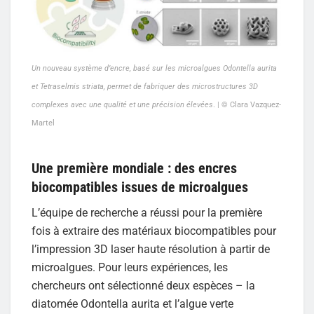
Un nouveau système d’encre, basé sur les microalgues Odontella aurita
et Tetraselmis striata, permet de fabriquer des microstructures 3D
complexes avec une qualité et une précision élevées
. | © Clara Vazquez-
Martel
Une première mondiale : des encres
biocompatibles issues de microalgues
L’équipe de recherche a réussi pour la première
fois à extraire des matériaux biocompatibles pour
l’impression 3D laser haute résolution à partir de
microalgues. Pour leurs expériences, les
chercheurs ont sélectionné deux espèces – la
diatomée Odontella aurita et l’algue verte