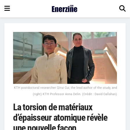
KTH postdoctoral researcher Qirui Cui, the lead author of the study, and
(right) KTH Professor Anna Delin. (Crédit : David Callahan)
La torsion de matériaux
d’épaisseur atomique révèle
une nouvelle façon