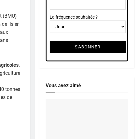
nt (BMU)
La fréquence souhaitée ?
n
de lisier
 aux
dans
agricoles
.
griculture
Vous avez aimé
 40 tonnes
nes de