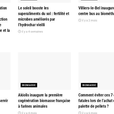
tion
Le soleil booste les
Villiers-le-Bel inaugur
superaliments du sol : fertilité et
centre bus au biomét
ction
microbes améliorés par
il y a 2 mois
e
l’hydrochar vieilli
e et la
il y a 4 semaines
BIOMASSE
BIOMASSE
Akiolis inaugure la première
Comment éviter ces 7 
servir
cogénération biomasse française
fatales lors de l’achat
à farines animales
palette de pellets ?
il y a 4 mois
il y a 6 mois