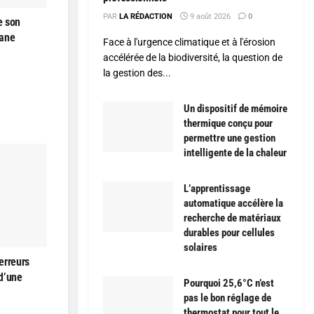
PAR
LA RÉDACTION
9 août 2026
0
e son
hane
Face à l'urgence climatique et à l'érosion
accélérée de la biodiversité, la question de
la gestion des...
Un dispositif de mémoire
thermique conçu pour
permettre une gestion
intelligente de la chaleur
L’apprentissage
automatique accélère la
recherche de matériaux
durables pour cellules
solaires
erreurs
 d’une
Pourquoi 25,6°C n’est
pas le bon réglage de
thermostat pour tout le