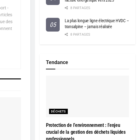
facture énergétique vers 2025
ort -
8 PARTAGES
rticles
La plus longue ligne électrique HVDC –
que des
transalpine – jamais réalisée
çonnent
8 PARTAGES
Tendance
DÉCHETS
Protection de l’environnement : l’enjeu
crucial de la gestion des déchets liquides
professionnels