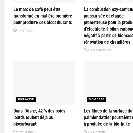
Le marc de café peut être
La combustion oxy-combus
transformé en matière première
pressurisée et étagée
pour produire des biocarburants
prometteuse pour la produ
d’électricité à bilan carbon
il y a 1 jour
négatif à partir de biomass
rénovation de chaudières
il y a 1 semaine
BIOMASSE
BIOMASSE
Dans l’Aisne, 42 % des poids
Les fibres de la surface du
lourds roulent déjà au
palmier dattier pourraient 
biocarburant
à produire de la bio-huile
il y a 3 mois
il y a 4 mois