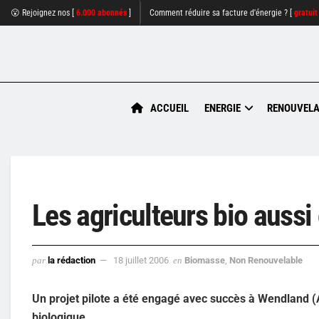
😮 Rejoignez nos [
6.000 abonnés
]
Comment réduire sa facture d'énergie ? [
gratuit
ACCUEIL
ENERGIE
RENOUVELA
Les agriculteurs bio aussi
par
la rédaction
18 juillet 2006
en
Biomasse
,
Non Renouvelable
Un projet pilote a été engagé avec succès à Wendland (
biologique.