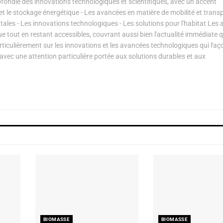
ondie des innovations technologiques et scientifiques, avec un accent
s et le stockage énergétique - Les avancées en matière de mobilité et transp
les - Les innovations technologiques - Les solutions pour l'habitat Les a
ue tout en restant accessibles, couvrant aussi bien l'actualité immédiate 
articulièrement sur les innovations et les avancées technologiques qui fa
avec une attention particulière portée aux solutions durables et aux
BIOMASSE
BIOMASSE