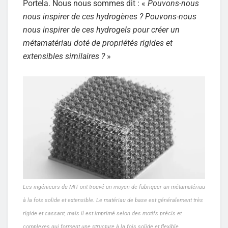
Portela. Nous nous sommes dit : «
Pouvons-nous
nous inspirer de ces hydrogènes ? Pouvons-nous
nous inspirer de ces hydrogels pour créer un
métamatériau doté de propriétés rigides et
extensibles similaires ?
»
Les ingénieurs du MIT ont trouvé un moyen de fabriquer un métamatériau
à la fois solide et extensible. Le matériau de base est généralement très
rigide et cassant, mais il est imprimé selon des motifs précis et
complexes qui forment une structure à la fois solide et flexible.