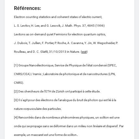
Références:
Electron counting statistics and coherent states of electric current,
L. S. Levitov, H. Lee, and G. Lesovik, J. Math. Phys. 37, 4845 (1996)
Levitons as on-demand quiet Fermions for electron quantum optics,
J. Dubois, T. Jullien, F. Portier, P. Roche, A. Cavanna, Y. Jin, W. Wegscheider, P.
Roulleau, and D. C. Glattli, 31/10/2013 in Nature. (
voir
)
[1] Groupe Nanoélectronique, Service de Physique de l’état condensé (SPEC,
CNRS/CEA) / Iramis ; Laboratoire de photonique et de nanostructures (LPN,
CNRS).
[2] Des chercheurs de l’ETH de Zürich ont participé à cette étude.
[3] Il s’agit pour des électrons de l’analogue du bruit de photon qui est lié à la
nature corpusculaire des particules.
[4] Rencontrés dans de nombreux phénomènes physiques, un soliton est une
onde qui se propage sans se déformer dans un milieu non linéaire et dispersif. Par
.
exemple, un mascaret est une forme de soliton