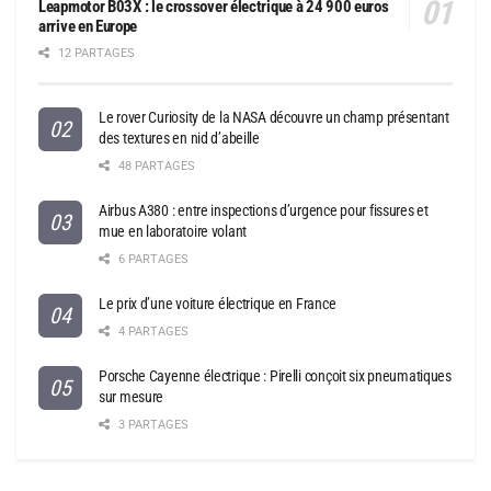
Leapmotor B03X : le crossover électrique à 24 900 euros
arrive en Europe
12 PARTAGES
Le rover Curiosity de la NASA découvre un champ présentant
des textures en nid d’abeille
48 PARTAGES
Airbus A380 : entre inspections d’urgence pour fissures et
mue en laboratoire volant
6 PARTAGES
Le prix d’une voiture électrique en France
4 PARTAGES
Porsche Cayenne électrique : Pirelli conçoit six pneumatiques
sur mesure
3 PARTAGES