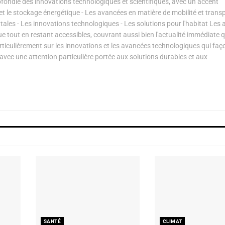
ondie des innovations technologiques et scientifiques, avec un accent
s et le stockage énergétique - Les avancées en matière de mobilité et transp
les - Les innovations technologiques - Les solutions pour l'habitat Les a
ue tout en restant accessibles, couvrant aussi bien l'actualité immédiate 
articulièrement sur les innovations et les avancées technologiques qui fa
avec une attention particulière portée aux solutions durables et aux
SANTÉ
CLIMAT