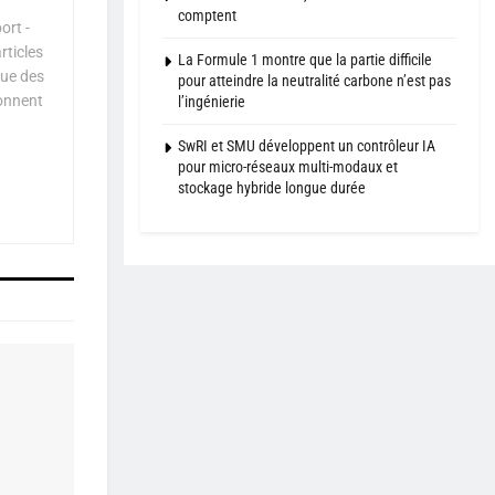
comptent
ort -
rticles
La Formule 1 montre que la partie difficile
que des
pour atteindre la neutralité carbone n’est pas
çonnent
l’ingénierie
SwRI et SMU développent un contrôleur IA
pour micro-réseaux multi-modaux et
stockage hybride longue durée