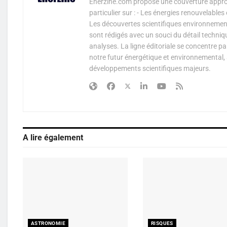
Enerzine.com propose une couverture approf
particulier sur : - Les énergies renouvelable
Les découvertes scientifiques environnementa
sont rédigés avec un souci du détail techniq
analyses. La ligne éditoriale se concentre p
notre futur énergétique et environnemental, 
développements scientifiques majeurs.
A lire également
ASTRONOMIE
RISQUES