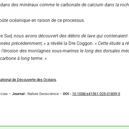
cke dans des minéraux comme le carbonate de calcium dans la roch
oûte océanique en raison de ce processus.
ue Sud, nous avons découvert des débris de lave qui contenaient 
onnées précédemment, »
a révélé la Dre Coggon.
« Cette étude a r
de l’érosion des montagnes sous-marines le long des dorsales méd
carbone à long terme. »
ational de Découverte des Océans
.
eccias –
Journal :
Nature Geoscience –
DOI :
10.1038/s41561-025-01839-5