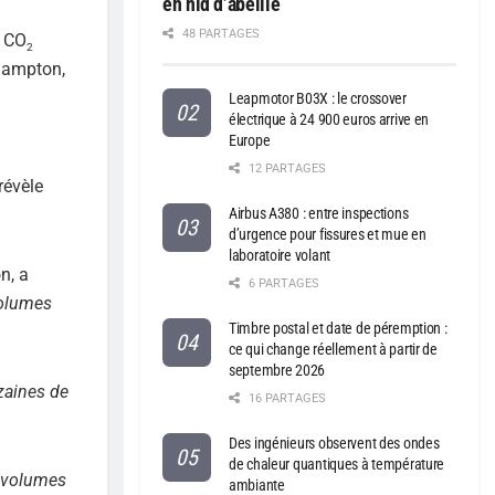
en nid d’abeille
48 PARTAGES
e CO
2
thampton,
Leapmotor B03X : le crossover
électrique à 24 900 euros arrive en
Europe
12 PARTAGES
révèle
Airbus A380 : entre inspections
d’urgence pour fissures et mue en
laboratoire volant
n, a
6 PARTAGES
volumes
Timbre postal et date de péremption :
ce qui change réellement à partir de
septembre 2026
zaines de
16 PARTAGES
Des ingénieurs observent des ondes
de chaleur quantiques à température
s volumes
ambiante