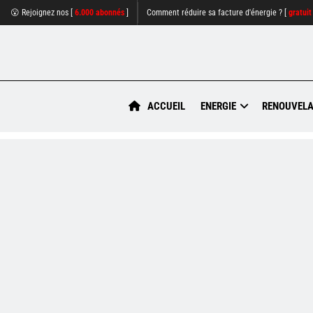
😮 Rejoignez nos [
6.000 abonnés
]
Comment réduire sa facture d'énergie ? [
gratuit
ACCUEIL
ENERGIE
RENOUVELA