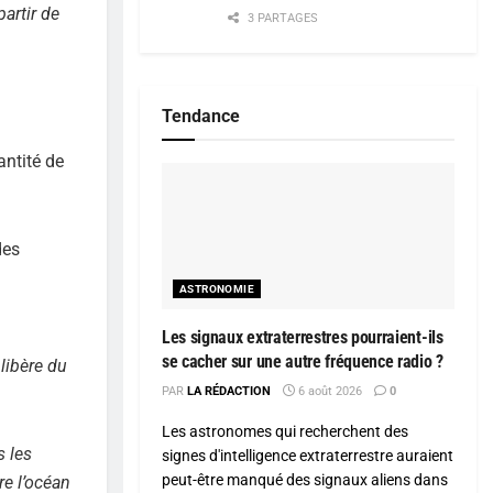
artir de
3 PARTAGES
Tendance
antité de
des
ASTRONOMIE
Les signaux extraterrestres pourraient-ils
se cacher sur une autre fréquence radio ?
libère du
PAR
LA RÉDACTION
6 août 2026
0
Les astronomes qui recherchent des
s les
signes d'intelligence extraterrestre auraient
peut-être manqué des signaux aliens dans
re l’océan