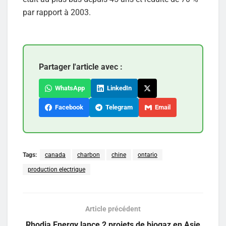
par rapport à 2003.
Partager l'article avec :
WhatsApp
LinkedIn
Facebook
Telegram
Email
Tags:
canada
charbon
chine
ontario
production electrique
Article précédent
Rhodia Energy lance 2 projets de biogaz en Asie