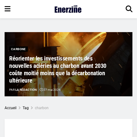
CARBONE
Réorienter les investissements des
nouvelles aciéries au charbon avant 2030
coûte moitié moins que la décarbonation
ultérieure
PAR
LA RÉDACTION
27 mai 2026
Accueil
Tag
charbon