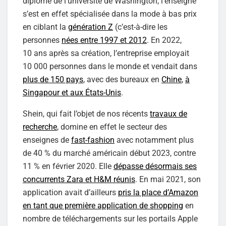
diplômé de l’université de Washington, l’enseigne
s’est en effet spécialisée dans la mode à bas prix
en ciblant la
génération Z
(c’est-à-dire les
personnes
nées entre 1997 et 2012
. En 2022,
10 ans après sa création, l’entreprise employait
10 000 personnes dans le monde et vendait dans
plus de 150 pays
, avec des bureaux en
Chine
,
à
Singapour et aux États-Unis
.
Shein, qui fait l’objet de nos récents
travaux de
recherche
, domine en effet le secteur des
enseignes de
fast-fashion
avec notamment plus
de 40 % du marché américain début 2023, contre
11 % en février 2020. Elle
dépasse désormais ses
concurrents Zara et H&M réunis
. En mai 2021, son
application avait d’ailleurs
pris la place d’Amazon
en tant que première application de shopping
en
nombre de téléchargements sur les portails Apple