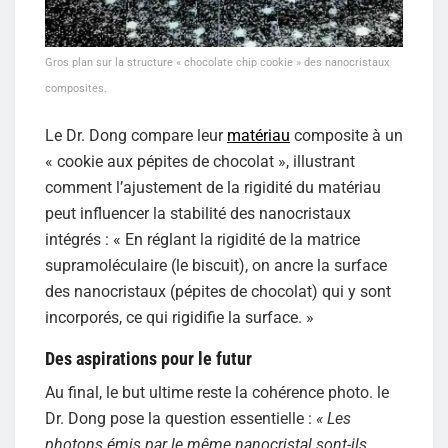
Gros plan sur la structure « chocolate chip cookie » des nanocristaux
composites.
Le Dr. Dong compare leur
matériau
composite à un
« cookie aux pépites de chocolat », illustrant
comment l’ajustement de la rigidité du matériau
peut influencer la stabilité des nanocristaux
intégrés : « En réglant la rigidité de la matrice
supramoléculaire (le biscuit), on ancre la surface
des nanocristaux (pépites de chocolat) qui y sont
incorporés, ce qui rigidifie la surface. »
Des aspirations pour le futur
Au final, le but ultime reste la cohérence photo. le
Dr. Dong pose la question essentielle :
« Les
photons émis par le même nanocristal sont-ils