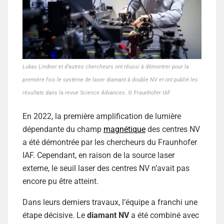
Lukas Lindner et d’autres chercheurs ont réussi à démontrer pour la
première fois le système de laser diamant à double NV et ont publié les
résultats dans la revue Science Advances.
© Fraunhofer IAF
En 2022, la première amplification de lumière
dépendante du champ
magnétique
des centres NV
a été démontrée par les chercheurs du Fraunhofer
IAF. Cependant, en raison de la source laser
externe, le seuil laser des centres NV n’avait pas
encore pu être atteint.
Dans leurs derniers travaux, l’équipe a franchi une
étape décisive. Le
diamant NV
a été combiné avec