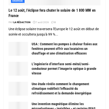
ENERGIE
Le 12 août, l’éclipse fera chuter le solaire de 1 800 MW en
France
PAR
LA RÉDACTION
7 août 2026
0
Une éclipse solaire traversera l'Europe le 12 août en début de
soirée et occultera jusqu'à 99 %...
USA : Comment les pompes à chaleur fixées aux
fenêtres peuvent offrir aux locataires un
chauffage et une climatisation efficaces
L’ingénierie d’interface semi-métal/semi-
conducteur permet l’imagerie optique à grande
vitesse
Une étude révèle comment le changement
climatique redéfinit l’efficacité du
refroidissement et la demande énergétique
Une invention magnétique élimine les
microplastiques « invisibles » et certains PFAS