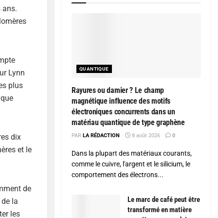
s ans.
élomères
ompte
QUANTIQUE
eur Lynn
es plus
Rayures ou damier ? Le champ
ique
magnétique influence des motifs
électroniques concurrents dans un
matériau quantique de type graphène
res dix
PAR
LA RÉDACTION
8 août 2026
0
ères et le
Dans la plupart des matériaux courants,
comme le cuivre, l'argent et le silicium, le
comportement des électrons...
amment de
Le marc de café peut être
 de la
transformé en matière
ter les