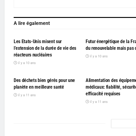
A lire également
PARTICIPATIF
PARTICIPATIF
Les Etats-Unis misent sur
Futur énergétique de la Fr
l’extension de la durée de vie des
du renouvelable mais pas 
réacteurs nucléaires
il y a 10 ans
il y a 10 ans
PARTICIPATIF
PARTICIPATIF
Des déchets bien gérés pour une
Alimentation des équipem
planète en meilleure santé
médicaux: fiabilité, sécurit
efficacité requises
il y a 11 ans
il y a 11 ans