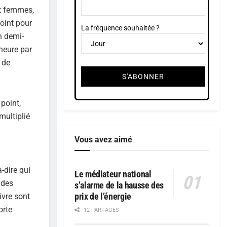
et femmes,
point pour
La fréquence souhaitée ?
n demi-
-heure par
 de
point,
multiplié
Vous avez aimé
-dire qui
Le médiateur national
 des
s’alarme de la hausse des
prix de l’énergie
ivre sont
orte
12 PARTAGES