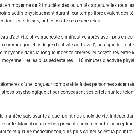
duit en moyenne de 21 nucléotides ou unités structurelles tous le
moins actifs physiquement durant leur temps libre avaient des t
endant leurs loisirs, ont constaté ces chercheurs.
iveau d’activité physique reste significative après avoir pris en c
cio-économique et le degré d’activité au travail", souligne le Doct
nce moyenne dans la longueur des télomères leucocytaires entre l
 moyenne— et les plus sédentaires —16 minutes d’activité phys
s télomères d’une longueur comparable à des personnes sédentai
e stress psychologique et par conséquent ses effets sur les télom
e manière saisissante à quel point nos choix de vie, indépend
tre santé. Mais il nous reste à présent à inverser notre conception
atalité et qu’une médecine toujours plus coûteuse est là pour trai