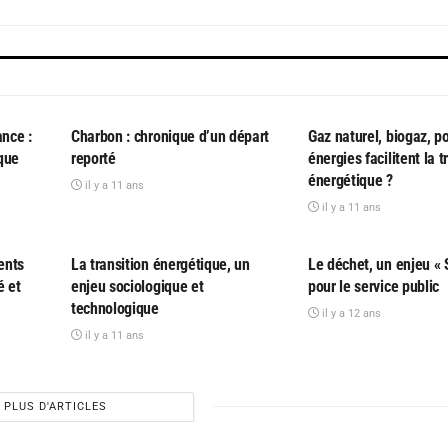
PARTICIPATIF
PARTICIPATIF
ance :
Charbon : chronique d’un départ
Gaz naturel, biogaz, p
que
reporté
énergies facilitent la t
énergétique ?
il y a 11 ans
il y a 11 ans
PARTICIPATIF
PARTICIPATIF
ents
La transition énergétique, un
Le déchet, un enjeu « 
é et
enjeu sociologique et
pour le service public
technologique
il y a 12 ans
il y a 11 ans
PLUS D'ARTICLES