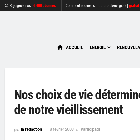
😮 Rejoignez nos [
6.000 abonnés
]
Comment réduire sa facture d'énergie ? [
gratuit
ACCUEIL
ENERGIE
RENOUVELA
Nos choix de vie détermine
de notre vieillissement
par
la rédaction
8 février 2008
en
Participatif