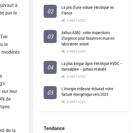
quivaut à
Le prix d’une voiture électrique en
ée par le
France
5 PARTAGES
Airbus A380 : entre inspections
-Tee
d’urgence pour fissures et mue en
u le
laboratoire volant
ts modérés
6 PARTAGES
La plus longue ligne électrique HVDC –
transalpine – jamais réalisée
s
8 PARTAGES
g’s
L’énergie éolienne réduirait notre
 sur leur
facture énergétique vers 2025
ADN de
8 PARTAGES
aire.
Tendance
nt de la