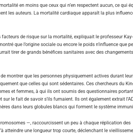
ortalité en moins que ceux qui n’en respectent aucun, ce qui é
nt les auteurs. La mortalité cardiaque apparaît la plus influenc
s facteurs de risque sur la mortalité, expliquait le professeur Kay
ontré que l’origine sociale ou encore le poids n’influence que pe
ourrait tirer de grands bénéfices sanitaires avec des changemen
t de montrer que les personnes physiquement actives durant leur
iquement que celles qui sont sédentaires. Ces chercheurs du Kin
mes et femmes, à qui ils ont soumis des questionnaires portant
 sur le fait de savoir s’ils fumaient. Ils ont également extrait l’
mères dans leurs globules blancs qui forment le système immunit
chromosomes —, raccourcissent un peu à chaque réplication des
à atteindre une longueur trop courte, déclenchant le vieillisseme