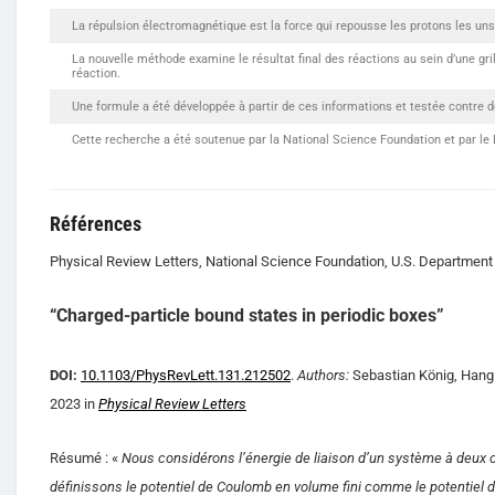
La répulsion électromagnétique est la force qui repousse les protons les un
La nouvelle méthode examine le résultat final des réactions au sein d’une gri
réaction.
Une formule a été développée à partir de ces informations et testée contre d
Cette recherche a été soutenue par la National Science Foundation et par le 
Références
Physical Review Letters, National Science Foundation, U.S. Department
“Charged-particle bound states in periodic boxes”
DOI:
10.1103/PhysRevLett.131.212502
.
Authors:
Sebastian König, Hang Y
2023 in
Physical Review Letters
Résumé : «
Nous considérons l’énergie de liaison d’un système à deux c
définissons le potentiel de Coulomb en volume fini comme le potentiel d