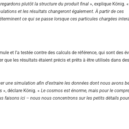
egardons plutôt la structure du produit final
», explique König. 
mulations et les résultats changeront également. À partir de ces
terminent ce qui se passe lorsque ces particules chargées inter
mule et l’a testée contre des calculs de référence, qui sont des é
 que les résultats étaient précis et prêts à être utilisés dans de
ser une simulation afin d’extraire les données dont nous avons b
es
», déclare König. «
Le cosmos est énorme, mais pour le compren
us faisons ici – nous nous concentrons sur les petits détails pou