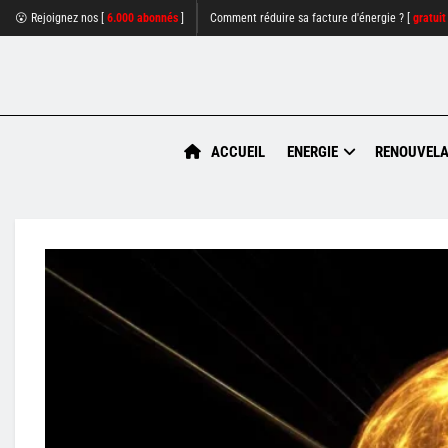
😮 Rejoignez nos [
6.000 abonnés
]
Comment réduire sa facture d'énergie ? [
gratuit
ACCUEIL
ENERGIE
RENOUVELA