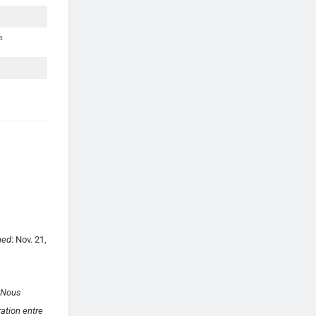
a
hed
: Nov. 21,
. Nous
ation entre