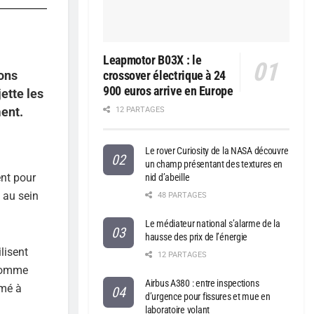
Leapmotor B03X : le
ions
crossover électrique à 24
900 euros arrive en Europe
ette les
ent.
12 PARTAGES
Le rover Curiosity de la NASA découvre
un champ présentant des textures en
nt pour
nid d’abeille
 au sein
48 PARTAGES
Le médiateur national s’alarme de la
hausse des prix de l’énergie
lisent
12 PARTAGES
 comme
Airbus A380 : entre inspections
rmé à
d’urgence pour fissures et mue en
laboratoire volant