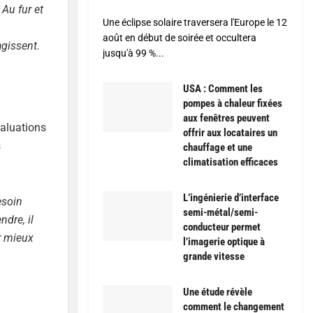
«
Au fur et
Une éclipse solaire traversera l'Europe le 12
août en début de soirée et occultera
agissent.
jusqu'à 99 %...
USA : Comment les
pompes à chaleur fixées
aux fenêtres peuvent
valuations
offrir aux locataires un
s
chauffage et une
climatisation efficaces
L’ingénierie d’interface
esoin
semi-métal/semi-
dre, il
conducteur permet
r mieux
l’imagerie optique à
grande vitesse
Une étude révèle
comment le changement