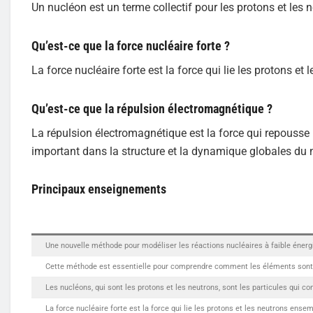
Un nucléon est un terme collectif pour les protons et les
Qu’est-ce que la force nucléaire forte ?
La force nucléaire forte est la force qui lie les protons e
Qu’est-ce que la répulsion électromagnétique ?
La répulsion électromagnétique est la force qui repousse 
important dans la structure et la dynamique globales du 
Principaux enseignements
Une nouvelle méthode pour modéliser les réactions nucléaires à faible énerg
Cette méthode est essentielle pour comprendre comment les éléments sont 
Les nucléons, qui sont les protons et les neutrons, sont les particules qui 
La force nucléaire forte est la force qui lie les protons et les neutrons ens