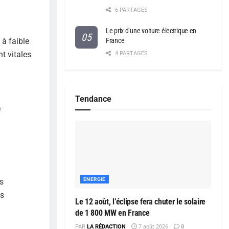
6 PARTAGES
Le prix d’une voiture électrique en
France
 à faible
t vitales
4 PARTAGES
Tendance
e
ENERGIE
es
es
Le 12 août, l’éclipse fera chuter le solaire
de 1 800 MW en France
PAR
LA RÉDACTION
7 août 2026
0