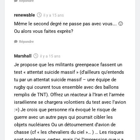
Répondre
renewable
il y a 15 ans
Même le second degré ne passe pas avec vous…. 🙂
Ou alors vous faites exprès?
Répondre
Marshall
il y a 15 ans
Je propose que les militants greenpeace fassent un
test « attentat suicide massif » (d’ailleurs qu’entends
tu par un attentat suicide massif – une équipe de
rugby qui courent tous ensemble avec des ballons
remplis de TNT). Offrez un réacteur à l’Iran et l’armée
israélienne se chargera volontiers du test avec l’avion
:=) Je crois que personne n’a évoqué le risque de
guerre avec un autre pays qui pourrait cibler les
objets nucléiares Ou un détournement d’avion de
chasse (cf « les chevaliers du ciel »… ) … Les risques
sont nombreux, certes, mais j’ai l’impression que y a