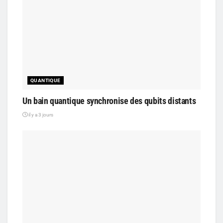
QUANTIQUE
Un bain quantique synchronise des qubits distants
il y a 3 jours