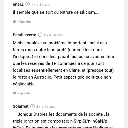
enerZ
il y a 16 ans
Il semble que se soit du Nitrure de silicium….
Répondre
Pastilleverte
il y a 16 ans
Michel soulève un problème important : celui des
terres rares outre leur rareté (comme leur nom
l’indique…) et donc leur prix, il faut aussi avoir en tête
que les réserves de TR commues à ce jour sont
localisés essentiellement en Chine, et (presque tout)
le reste en Australie. Petit aspect géo politique non
négligeable…
Répondre
Solarnet
il y a 16 ans
Bonjour D’après les documents de la société , la
triple jonction est composée: n-Si/p-Si/n-InGaN/p-