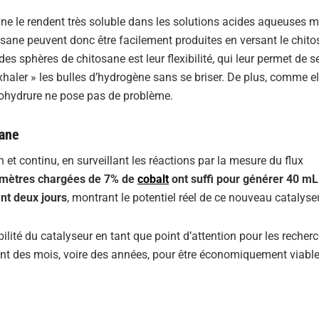
ane le rendent très soluble dans les solutions acides aqueuses 
osane peuvent donc être facilement produites en versant le chit
es sphères de chitosane est leur flexibilité, qui leur permet de se
exhaler » les bulles d’hydrogène sans se briser. De plus, comme e
orohydrure ne pose pas de problème.
sane
et continu, en surveillant les réactions par la mesure du flux
imètres chargées de 7% de
cobalt
ont suffi pour générer 40 mL
nt deux jours
, montrant le potentiel réel de ce nouveau catalyse
lité du catalyseur en tant que point d’attention pour les recherch
nt des mois, voire des années, pour être économiquement viable