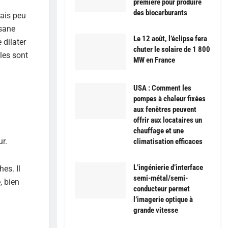
première pour produire
des biocarburants
mais peu
osane
Le 12 août, l’éclipse fera
 dilater
chuter le solaire de 1 800
lles sont
MW en France
USA : Comment les
pompes à chaleur fixées
aux fenêtres peuvent
offrir aux locataires un
chauffage et une
ur.
climatisation efficaces
L’ingénierie d’interface
es. Il
semi-métal/semi-
, bien
conducteur permet
l’imagerie optique à
grande vitesse