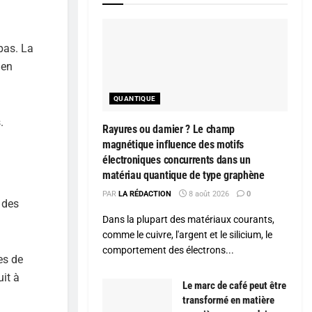
 pas. La
 en
QUANTIQUE
.
Rayures ou damier ? Le champ
magnétique influence des motifs
électroniques concurrents dans un
matériau quantique de type graphène
PAR
LA RÉDACTION
8 août 2026
0
 des
Dans la plupart des matériaux courants,
comme le cuivre, l'argent et le silicium, le
comportement des électrons...
es de
it à
Le marc de café peut être
transformé en matière