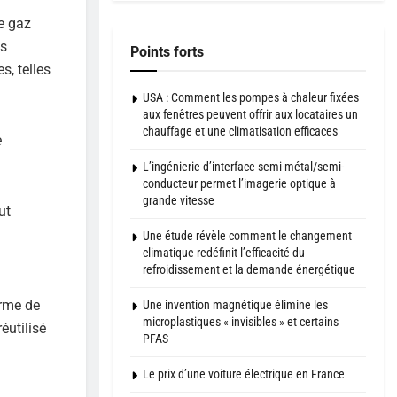
de gaz
es
Points forts
s, telles
USA : Comment les pompes à chaleur fixées
aux fenêtres peuvent offrir aux locataires un
chauffage et une climatisation efficaces
e
L’ingénierie d’interface semi-métal/semi-
conducteur permet l’imagerie optique à
grande vitesse
ut
Une étude révèle comment le changement
climatique redéfinit l’efficacité du
refroidissement et la demande énergétique
orme de
Une invention magnétique élimine les
microplastiques « invisibles » et certains
éutilisé
PFAS
Le prix d’une voiture électrique en France