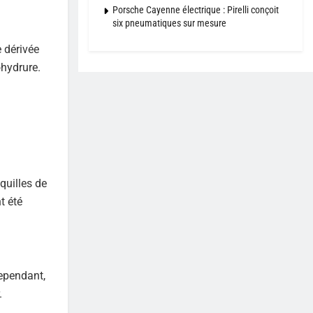
Porsche Cayenne électrique : Pirelli conçoit
six pneumatiques sur mesure
e dérivée
ohydrure.
quilles de
t été
Cependant,
.