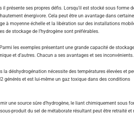
s il présente ses propres défis. Lorsqu’il est stocké sous forme 
 hautement énergivore. Cela peut être un avantage dans certain
e à moyenne échelle et la libération sur des installations mobile
des de stockage de l’hydrogène sont préférables.
 Parmi les exemples présentant une grande capacité de stockag
rmique et d’autres. Chacun a ses avantages et ses inconvénients.
s la déshydrogénation nécessite des températures élevées et pe
H2 générés et est lui-même un gaz toxique dans des conditions
nir une source sûre d’hydrogène, le liant chimiquement sous f
e sous-produit du sel de métaborate résultant peut être retraité et r