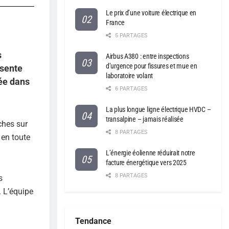
Le prix d’une voiture électrique en
France
5 PARTAGES
s
Airbus A380 : entre inspections
d’urgence pour fissures et mue en
ésente
laboratoire volant
tée dans
6 PARTAGES
La plus longue ligne électrique HVDC –
transalpine – jamais réalisée
ches sur
8 PARTAGES
 en toute
L’énergie éolienne réduirait notre
facture énergétique vers 2025
8 PARTAGES
s
. L’équipe
Tendance