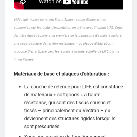
Vidéo qui montre comment Sierra Space réalise d’importantes
économies sur les coûts d’exploitation en orbite avec l’habitat LIFE. Cette
dernière étape réussie et la première de la campagne d’essais à inclure
une sous-structure de fenêtre métallique – ou plaque d’obturation –
propulse Sierra Space vers les essais à grande échelle de LIFE d’ici la
fin de l’année.
Matériaux de base et plaques d’obturation :
La couche de retenue pour LIFE est constituée
de matériaux « softgoods » à haute
résistance, qui sont des tissus cousus et
tissés – principalement du Vectran – qui
deviennent des structures rigides lorsqu’ils
sont pressurisés.
Sous une pression de fonctionnement